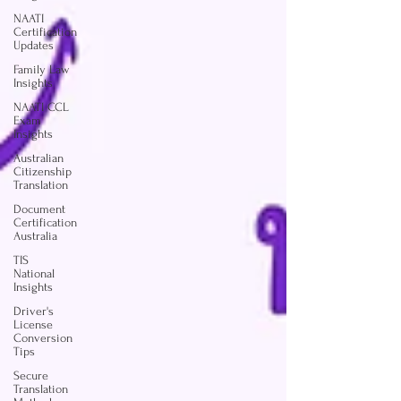
NAATI
Certification
Updates
Family Law
Insights
NAATI CCL
Exam
Insights
Australian
Citizenship
Translation
Document
Certification
Australia
TIS
National
Insights
Driver's
License
Conversion
Tips
Secure
Translation