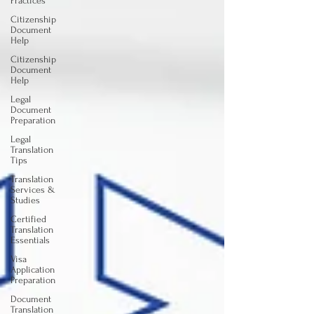
Practices
Citizenship
Document
Help
Citizenship
Document
Help
Legal
Document
Preparation
Legal
Translation
Tips
Translation
Services &
Studies
Certified
Translation
Essentials
Visa
Application
Preparation
Document
Translation