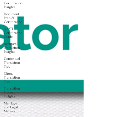
Certification
Insights
Document
Prep &
Certification
NAATI
Certification
Guide
Accurate
Translation
Insights
Contextual
Translation
Tips
Client
Translation
Tips
Translation
Process
Insights
Marriage
and Legal
Matters