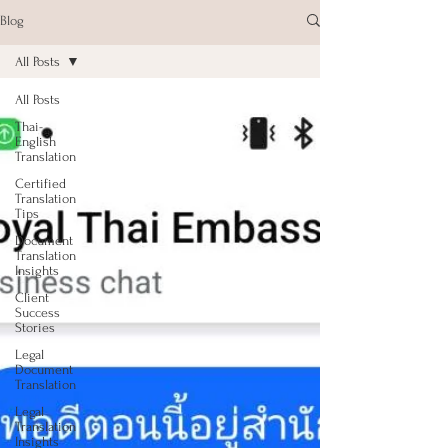
Blog
All Posts
All Posts
Thai-
English
Translation
Certified
Translation
Tips
Document
Translation
Insights
Client
Success
Stories
Legal
Document
Translation
Legal
Translation
Insights