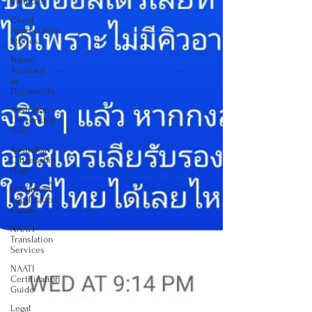
Methods
Client
Appreciation
Stories
Name
Accuracy
in
Documents
Australian
Citizenship
Prep
Australian
Citizenship
Prep
Document
Legalization
Guide
NAATI
Translation
Services
NAATI
Certification
Guide
Legal