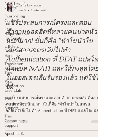
NAATI vs JP
vs DFAT
Interpreting
Lalita Lawrence
Guides
Jun 6
1 min read
Legal
Requirements
แชร์ประสบการณ์ตรงและตอบ
for Expats
คำถามยอดฮิตที่หลายคนปวดหัว
Efficient
Document
หนักมาก! นั่นก็คือ "ทำไมนำใบ
Handling
สมรสออสเตรเลียไปทำ
Translation
Accuracy
Authentication ที่ DFAT แปลโดย
Tips
นักแปล NAATI และให้กงสุลไทย
Visa
Application
ในออสเตรเลียรับรองแล้ว แต่ใช้ไม่
Essentials
ได้
Thai
Community
Support
แชร์ประสบการณ์ตรงและตอบคำถามยอดฮิตที่หลาย
Thai
คนปวดหัวหนักมาก! นั่นก็คือ "ทำไมนำใบสมรส
Community
ออสเตรเลียไปทำ Authentication ที่ DFAT แปลโดยนัก
Support
แปล NAATI และให้กงสุลไทยในออสเตรเลียรับรองแล้ว
Apostille &
แต่ใช้ไม่ได้