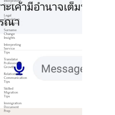
Interpreting
Service
Tips
Legal
Translation
Excellence
Surname
Change
Insights
Interpreting
Service
Tips
Translator
Professional
Growth
Relationship
Communication
Tips
Skilled
Migration
Tips
Immigration
Document
Prep