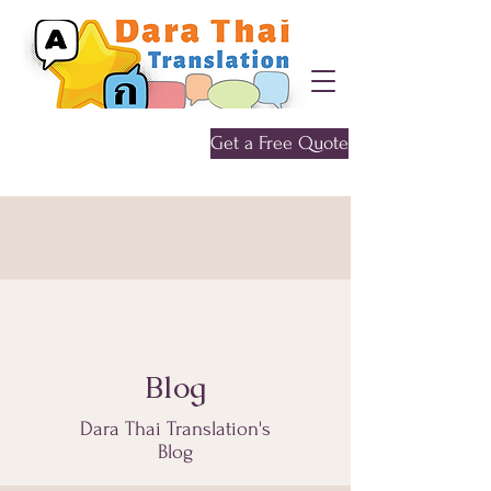
Get a Free Quote
Give me a call
0452 646 956
Blog
Dara Thai Translation's
Blog