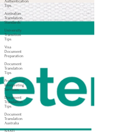
Authentication
Tips
Australian
Translation
Standards
University
Transition
Tips
Visa
Document
Preparation
Document
Translation
Tips
Professional
Interpreting
Services
Document
Translation
Tips
Document
Translation
Australia
NAATI