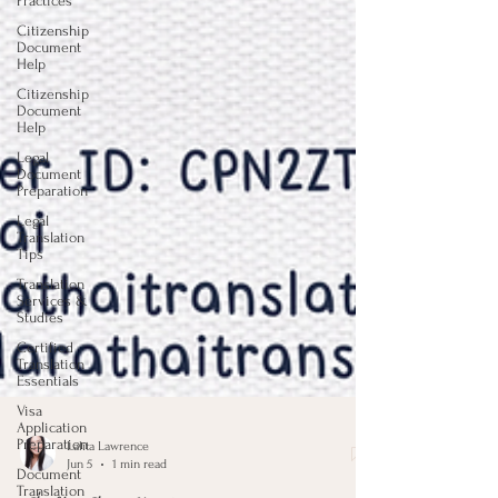
Practices
Citizenship
Document
Help
Citizenship
Document
Help
Legal
Document
Preparation
Legal
Translation
Tips
Translation
Services &
Studies
Certified
Translation
Essentials
Visa
Application
Preparation
Document
Translation