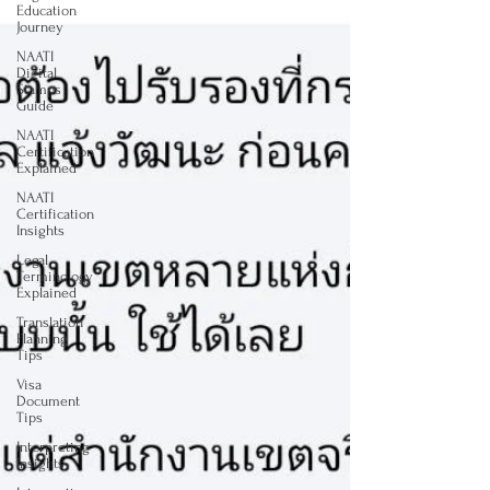
Education
Journey
NAATI
Digital
Stamps
Guide
NAATI
Certification
Explained
NAATI
Certification
Insights
Legal
Terminology
Explained
Translation
Planning
Tips
Visa
Document
Tips
Interpreting
Insights