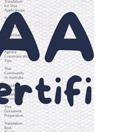
Translation
for Visa
Applications
NAATI
Certified
Services
Understanding
Document
Verification
Agency
Communication
Tips
Thai
Community
in Australia
Client-
Centric
Translation
Services
Visa
Document
Preparation
Translation
Best