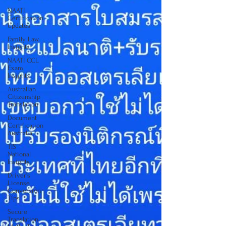
NAATI
Certification
Updates
Family Law
Insights
NAATI CCL
Exam
Insights
Australian
Citizenship
Translation
Document
Certification
Australia
TIS
National
Insights
Driver's
License
Conversion
Tips
Secure
Translation