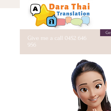
Ge
Give me a call
0452 646
956