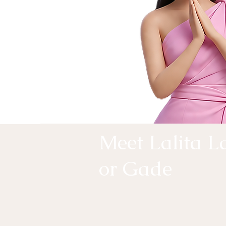
Meet Lalita 
or Gade