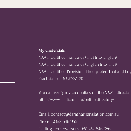
ูกันค่ะ 🇦🇺
วีซ่าหรือซิติเซ่นมันคือ
อะไรเหรอ?
My credentials:
NAATI Certified Translator (Thai into English)
NAATI Certified Translator (English into Thai)
NAATI Certified Provisional Interpreter (Thai and Eng
Practitioner ID: CPN2ZT20F
You can verify my credentials on the NAATI director
https://www.naati.com.au/online-directory/
Email:
contact@darathaitranslation.com.au
Phone:
0452 646 956
Calling from overseas: +61
452 646 956