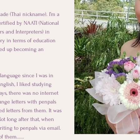
ade (Thai nickname). I’m a
ertified by NAATI (National
rs and Interpreters) in
ory in terms of education
ded up becoming an
 language since I was in
English, I liked studying
ays, there was no internet
hange letters with penpals
ed letters from them. It was
t long after that, when
riting to penpals via email.
f them......