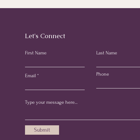
ตรายางบอกอะไรเรา
ไว้บ้าง? มาด
บ้าง? มาดูให้ชัดเจนกัน
✨
ค่ะ 🇦🇺📄
Let's Connect
First Name
Last Name
Phone
Email
Submit