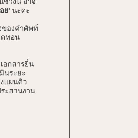
นช่วงนี้ อาจ
้อย"
 นะคะ
งของคำศัพท์
มลดทอน
อเอกสารยื่น
เมินระยะ
างแผนคิว
ะประสานงาน