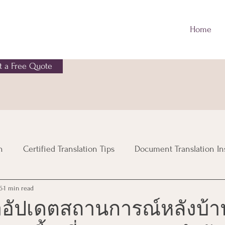
Home
t a Free Quote
n
Certified Translation Tips
Document Translation In
6
1 min read
al Document Translation
Legal Translation Insights
อัปเดตสถานการณ์หลังบ้า