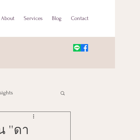
About
Services
Blog
Contact
sights
น "ดา