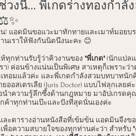
วงนี้... พี่เกดร่างทองกำลัง
Family Law Insights
NAATI CCL Exam Insights
 ⚖️✨
ion
Document Certification Australia
TIS National In
นนน! แอดมินขอแวะมาทักทายและเมาท์มอยบ
านเราให้ฟังกันนิดนึงนะคะ 😊
ps
Secure Translation Methods
Client Appreciation 
ห้ทุกท่านรับรู้ว่าคิวงานของ 
"พี่เกด"
 (นักแปล
รา) ค่อนข้างแน่นเป็นพิเศษ สาเหตุก็เพราะว่า
ดเทอมแล้วค่ะ และพี่เกดกำลังสวมบทบาทนักศ
Australian Citizenship Prep
Australian Citizenship 
ออสเตรเลีย (Juris Doctor) แบบไฟลุกเลยค่ะ
พื่อนำความรู้ลึกซึ้งด้านกฎหมาย มาอัปเกรด
NAATI Translation Services
NAATI Certification Guid
ค้าทุกท่านเป๊ะและปังที่สุดนั่นเองค่ะ
และตารางอ่านหนังสือที่เข้มข้น แอดมินจึงข
AATI Digital Stamps Guide
NAATI Certification Explained
าเพื่อความสบายใจของทุกท่านค่ะว่า สำหรับ 