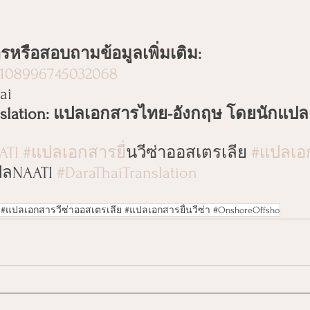
รือสอบถามข้อมูลเพิ่มเติม:
108996745032068
ai
anslation: แปลเอกสารไทย-อังกฤษ โดยนักแปล
ATI
#แปลเอกสารย
ื่นวีซ่าออสเตรเลีย 
#แปลเอ
ปลNAATI 
#DaraThaiTranslation
แปล #แปลเอกสารวีซ่าออสเตรเลีย #แปลเอกสารยื่นวีซ่า #OnshoreOffsho