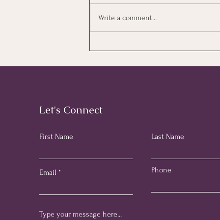
Write a comment...
🖋️ ไขข้อข้องใจ "ตราประทับ
NAATI แบบลายเซ็นสด"
ข้อมูลบนตรายางบอกอะไรเรา
บ้าง? มาดูให้ชัดเจนกันค่ะ 🇦🇺
📄
Let's Connect
First Name
Last Name
Phone
Email