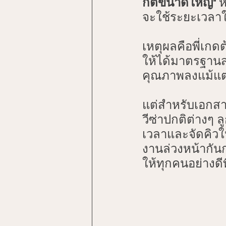
กต์ขนาดใหญ่"
 ห
จะใช้ระยะเวล
NAATI Certification Insights
เหตุผลคือพี่เก
ให้ได้มาตรฐาน
Visa Document Tips
Inter
คุณภาพลงแม้แต่
แต่สำหรับเอกสาร
วีซ่าปกติต่างๆ 
เวลาและจัดคิวใ
งานล่วงหน้ากั
ให้ทุกคนอย่างดี