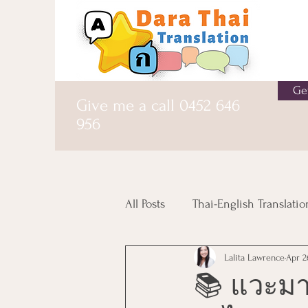
Ge
Give me a call
0452 646
956
All Posts
Thai-English Translatio
Lalita Lawrence
Apr 2
Client Success Stories
Leg
📚 แวะมา