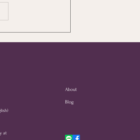
้าเรียกกันว่า "แปลเอกสาร
ี NAATI" สำหรับเอกสาร
วีซ่าหรือซิติเซ่นมันคือ
เหรอ?
About
Blog
lish)
y at