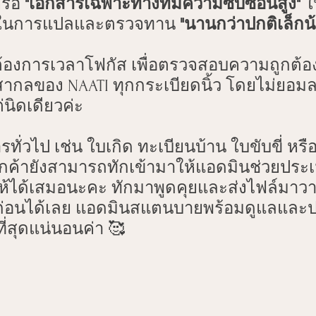
รือ 
"เอกสารเฉพาะทางที่มีความซับซ้อนสูง"
 ใ
าในการแปลและตรวจทาน 
"นานกว่าปกติเล็กน
Legal Terminology Explained
Translation Planning Tips
ดต้องการเวลาโฟกัส เพื่อตรวจสอบความถูกต้อ
สากลของ NAATI ทุกกระเบียดนิ้ว โดยไม่ยอ
preting Insights
Interpreting Service Tips
นิดเดียวค่ะ
ทั่วไป เช่น ใบเกิด ทะเบียนบ้าน ใบขับขี่ หรื
ลูกค้ายังสามารถทักเข้ามาให้แอดมินช่วยประ
ห้ได้เสมอนะคะ ทักมาพูดคุยและส่งไฟล์มาว
นก่อนได้เลย แอดมินสแตนบายพร้อมดูแลแล
ที่สุดแน่นอนค่า 🥰