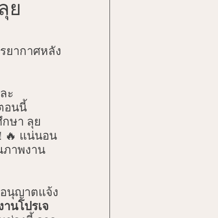
ลุย
sights
รรยากาศหลัง
Stories
และ
ตอนนี้
ึกษา ลุย
Prep
! 🔥 แน่นอน
คุณภาพงาน
e
ออนุญาตแจ้ง
"งานโปรเจ