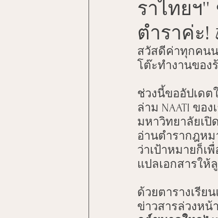
ราไทยฯ" ช่
NAATI Certification Updates
ตำราค่ะ!
Australian Citizenship Translat
สวัสดีค่าทุกค
โต๊ะทำงานของร้
Driver's License Conversion Ti
ช่วงนี้ขออัปเดตใ
ล่าม NAATI ของเ
มหาวิทยาลัยเปิ
Name Accuracy in Documents
อ่านตำรากฎหมาย
ว่าเป้าหมายก็เ
Document Legalization Guide
แปลเอกสารให้ลูก
ด้วยตารางเรียน
Legal Education Journey
N
ข่าวสารล่วงหน้