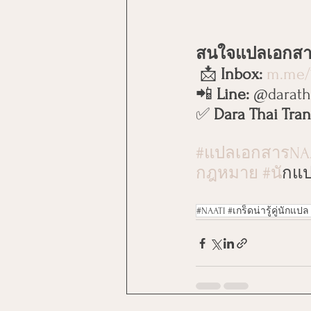
สนใจแปลเอกสารห
 📩 
Inbox:
m.me/
📲 
Line:
 @darath
✅ 
Dara Thai Tr
#แปลเอกสารNA
กฎหมาย
#น
ักแ
#NAATI #เกร็ดน่ารู้คู่นัก