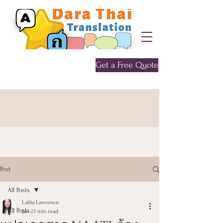
Get a Free Quote
Give me a call
0452 646 956
Post
All Posts
Lalita Lawrence
All Posts
Jan 2
1 min read