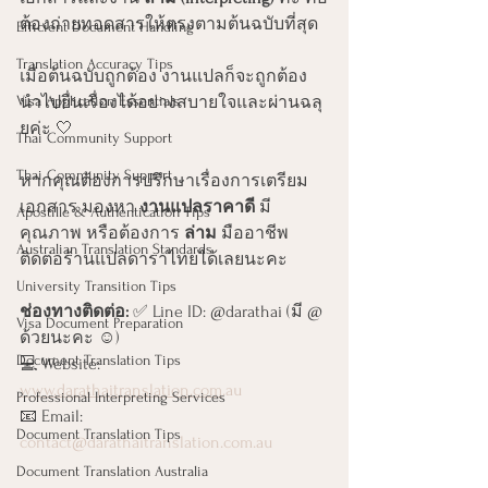
ต้องถ่ายทอดสารให้ตรงตามต้นฉบับที่สุด
Efficient Document Handling
Translation Accuracy Tips
เมื่อต้นฉบับถูกต้อง งานแปลก็จะถูกต้อง 
Visa Application Essentials
นำไปยื่นเรื่องได้อย่างสบายใจและผ่านฉลุ
ยค่ะ 🤍
Thai Community Support
Thai Community Support
หากคุณต้องการปรึกษาเรื่องการเตรียม
เอกสาร มองหา 
งานแปลราคาดี
 มี
Apostille & Authentication Tips
คุณภาพ หรือต้องการ 
ล่าม
 มืออาชีพ 
Australian Translation Standards
ติดต่อร้านแปลดาราไทยได้เลยนะคะ
University Transition Tips
ช่องทางติดต่อ:
 ✅ Line ID: @darathai (มี @ 
Visa Document Preparation
ด้วยนะคะ ☺️) 
Document Translation Tips
💻 Website: 
www.darathaitranslation.com
.au
Professional Interpreting Services
📧 Email: 
Document Translation Tips
contact@darathaitranslation.com.au
Document Translation Australia