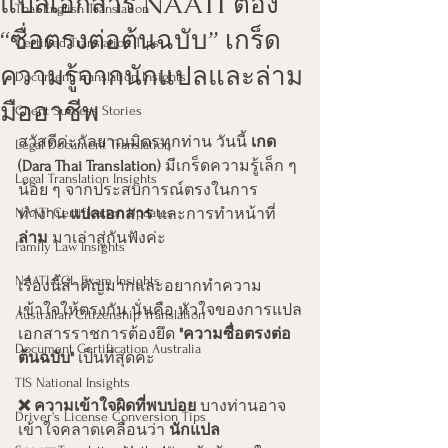
แปลเอกสาร NAATI ต้อง
Thai-English Translation
“ซื่อตรงต่อต้นฉบับ” เกร็ด
Certified Translation Tips
ความรู้จากนักแปลและล่าม
Document Translation Insights
มืออาชีพ
Client Success Stories
สวัสดีค่ะกัลยาณมิตรทุกท่าน วันนี้ 
เกด 
Legal Document Translation
(Dara Thai Translation)
 มีเกร็ดความรู้เล็ก ๆ 
Legal Translation Insights
น้อย ๆ จากประสบการณ์ตรงในการ
NAATI Certification Updates
ทำงาน 
แปลเอกสาร
 และการทำหน้าที่ 
ล่าม
 มาเล่าสู่กันฟังค่ะ
Family Law Insights
NAATI CCL Exam Insights
เรื่องนี้สำคัญมากและอยากทำความ
เข้าใจให้ตรงกัน นั่นคือ หัวใจของการแปล
Australian Citizenship Translation
เอกสารราชการต้องยึด 
"ความซื่อตรงต่อ
Document Certification Australia
ต้นฉบับ"
 เป็นที่สุดค่ะ
TIS National Insights
❌ ความเข้าใจผิดที่พบบ่อย
 บางท่านอาจ
Driver's License Conversion Tips
เข้าใจคลาดเคลื่อนว่า 
นักแปล 