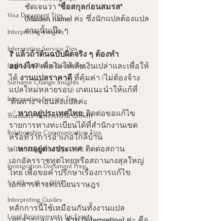
ชัดเจนว่า 
"ชื่อสกุลก่อนสมรส" 
Visa Document Tips
(Maiden name)
 ค่ะ ซึ่งนักแปลต้องแปล
ตามนั้นเป๊ะ ๆ
Interpreting Insights
Interpreting Service Tips
❓ แล้วถ้าต้นฉบับผิดจริง ๆ ต้องทำ
Legal Translation Excellence
อย่างไร?
 เพื่อไม่ให้เสียเงินเปล่าและเพื่อให้
ได้ 
งานแปลราคาดี
 ที่คุ้มค่า (ไม่ต้องจ้าง
Surname Change Insights
แปลใหม่หลายรอบ) เกดแนะนำให้แก้ที่ 
Interpreting Service Tips
"ต้นทาง" ก่อนส่งแปลค่ะ
✅ 
หากอยู่ประเทศไทย:
 ติดต่อขอแก้ไข
Translator Professional Growth
รายการทางทะเบียนได้ที่สำนักงานเขต
Relationship Communication Tips
หรือที่ว่าการอำเภอใกล้บ้าน 
✅ 
หากอยู่ต่างประเทศ:
 ติดต่อสถาน
Skilled Migration Tips
เอกอัครราชทูตไทยหรือสถานกงสุลใหญ่
Immigration Document Prep
ไทย เพื่อขอคำปรึกษาเรื่องการแก้ไข
NAATI vs JP vs DFAT
เอกสารทางทะเบียนราษฎร
Interpreting Guides
หลักการนี้ใช้เหมือนกันทั้งงานแปล
Legal Requirements for Expats
เอกสารและงาน 
ล่าม (Interpreting)
 ค่ะ คือ