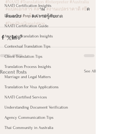
#NAATI
#Translation
#Interpreter
#Australia
NAATI Certification Insights
#แปลเอกสาร
#ล
่าม 
#งานแปลราคาด
ี 
#ย
ึด
Document Prep & Certification
ต้นฉบับ 
#เกร
็ดความรู้กับเกด 
#DaraThaiTranslation
NAATI Certification Guide
Accurate Translation Insights
Contextual Translation Tips
Client Translation Tips
Translation Process Insights
See All
Recent Posts
Marriage and Legal Matters
Translation for Visa Applications
NAATI Certified Services
Understanding Document Verification
Agency Communication Tips
Thai Community in Australia