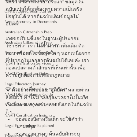
Secure Translation Methods
NAATI
 สามารถช่วย "ปรับแก้" ข้อมูลใน
ฉบับแปลให้ถูกต้องตามความเป็นจริง
Client Appreciation Stories
ปัจจุบันได้ หากต้นฉบับเดิมข้อมูลไม่
Name Accuracy in Documents
อัปเดต
Australian Citizenship Prep
เกดขอเรียนชี้แจงในฐานะผู้ประกอบ
Australian Citizenship Prep
วิชาชีพว่า เรา 
ไม่สามารถ
 เพิ่มเติม ตัด
Document Legalization Guide
ทอน หรือแก้ไขข้อมูลใด ๆ นอกเหนือจาก
ที่ปรากฏในเอกสารต้นฉบับได้เลยค่ะ เรา
NAATI Translation Services
ต้องแปลตามตัวอักษรที่เห็นเท่านั้น เพื่อ
NAATI Certification Guide
ความถูกต้องตามหลักกฎหมาย
Legal Education Journey
💡 ตัวอย่างที่พบบ่อย: "สูติบัตร"
 หลายท่าน
NAATI Digital Stamps Guide
สงสัยว่า 
ทำไมนามสกุลมารดาในใบเกิด
ถึงเป็นนามสกุลเก่า?
 หากสังเกตในต้นฉบับ
NAATI Certification Explained
ดี ๆ
NAATI Certification Insights
ช่องของบิดาหรือเด็ก จะใช้คำว่า 
Legal Terminology Explained
"นามสกุล"
ช่องของมารดา ต้นฉบับมักระบุ
Translation Planning Tips