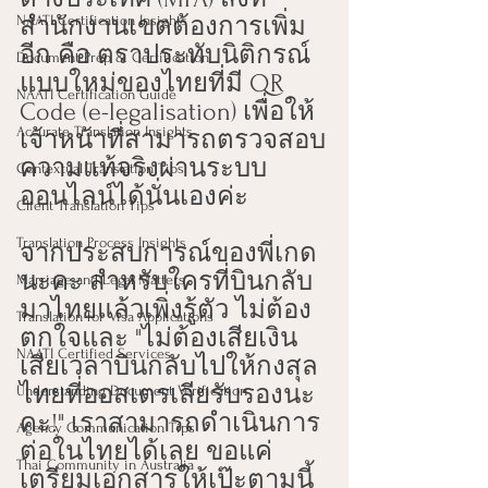
NAATI Certification Insights
สำนักงานเขตต้องการเพิ่ม
อีก คือ ตราประทับนิติกรณ์
Document Prep & Certification
แบบใหม่ของไทยที่มี QR 
NAATI Certification Guide
Code (e-legalisation) เพื่อให้
Accurate Translation Insights
เจ้าหน้าที่สามารถตรวจสอบ
ความแท้จริงผ่านระบบ
Contextual Translation Tips
ออนไลน์ได้นั่นเองค่ะ
Client Translation Tips
Translation Process Insights
จากประสบการณ์ของพี่เกด
นะคะ สำหรับใครที่บินกลับ
Marriage and Legal Matters
มาไทยแล้วเพิ่งรู้ตัว ไม่ต้อง
Translation for Visa Applications
ตกใจและ "ไม่ต้องเสียเงิน
NAATI Certified Services
เสียเวลาบินกลับไปให้กงสุล
ไทยที่ออสเตรเลียรับรองนะ
Understanding Document Verification
คะ!" เราสามารถดำเนินการ
Agency Communication Tips
ต่อในไทยได้เลย ขอแค่
Thai Community in Australia
เตรียมเอกสารให้เป๊ะตามนี้