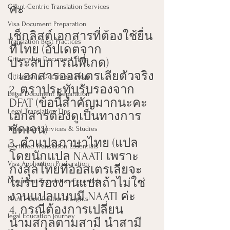
Client-Centric Translation Services
ค่ะ
Visa Document Preparation
เช็กลิสต์เอกสารที่ต้องใช้ยื่น
Translation Best Practices
ที่ไทย (อัปเดตจาก
Citizenship Document Help
ประสบการณ์พี่เกด)
1. เอกสารออสเตรเลียตัวจริง
Citizenship Document Help
2. ตราประทับรับรองจาก 
Legal Document Preparation
DFAT (ข้อนี้สำคัญมากนะคะ 
Legal Translation Tips
เอกสารต้องดูเป็นทางการ
ชัดเจน)
Translation Services & Studies
3. คำแปลภาษาไทย (แปล
Certified Translation Essentials
โดยนักแปล NAATI เพราะ
Visa Application Preparation
กงสุลไทยที่ออสเตรเลียจะ
ไม่รับรองงานแปลถ้าไม่ใช่
Document Translation Essentials
งานแปลแบบมี NAATI ค่ะ
NAATI Certification Insights
4. กรณีต้องการเปลี่ยน
legal Education journey
นามสกุลตามสามี นำสามี