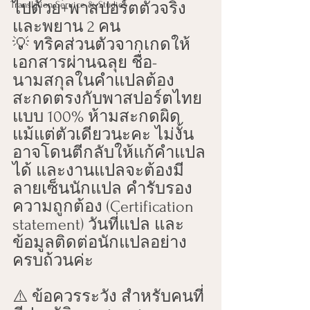
Translation Service & Studies
ไปด้วย+พาสปอร์ตตัวจริง 
และพยาน 2 คน
💡 ทริคส่วนตัวจากเกดให้
เอกสารผ่านฉลุย ชื่อ-
นามสกุลในคำแปลต้อง
สะกดตรงกับพาสปอร์ตไทย
แบบ 100% ห้ามสะกดผิด
แม้แต่ตัวเดียวนะคะ ไม่งั้น
อาจโดนตีกลับให้แก้คำแปล
ได้ และงานแปลจะต้องมี
ลายเซ็นนักแปล คำรับรอง
ความถูกต้อง (Certification 
statement) วันที่แปล และ
ข้อมูลติดต่อนักแปลอย่าง
ครบถ้วนค่ะ
⚠️ ข้อควรระวัง สำหรับคนที่