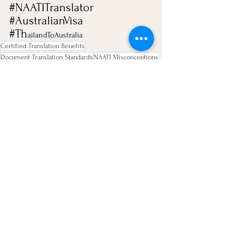
#NAATITranslator
#AustralianVisa
#Th
ailandToAustralia
Certified Translation Benefits
Document Translation Standards
NAATI Misconceptions
NAATI Translation Explained
Thai-English Translation
Certified Translation Tips
Document Translation Insights
See All
Recent Posts