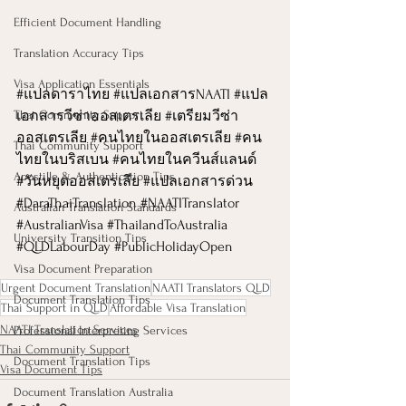
Efficient Document Handling
Translation Accuracy Tips
Visa Application Essentials
#แปลดาราไทย
#แปลเอกสารNAATI
#แปล
Thai Community Support
เอกสารว
ีซ่าออสเตรเลีย 
#เตร
ียมวีซ่า
ออสเตรเลีย 
#คนไทยในออสเตรเล
ีย 
#คน
Thai Community Support
ไทยในบร
ิสเบน 
#คนไทยในคว
ีนส์แลนด์ 
Apostille & Authentication Tips
#ว
ันหยุดออสเตรเลีย 
#แปลเอกสารด
่วน 
#DaraThaiTranslation
#NAATITranslator
Australian Translation Standards
#AustralianVisa
#ThailandToAustralia
University Transition Tips
#QLDLabourDay
#PublicHolidayOpen
Visa Document Preparation
Urgent Document Translation
NAATI Translators QLD
Document Translation Tips
Thai Support in QLD
Affordable Visa Translation
NAATI Translation Services
Professional Interpreting Services
Thai Community Support
Document Translation Tips
Visa Document Tips
Document Translation Australia