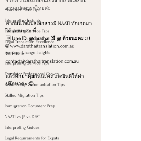
รวดเร็ว และเป็นกันเองจากเกดและทีม
งานแปลดาราไทยค่ะ
Visa Document Tips
Interpreting Insights
หากสนใจแปลเอกสารมี NAATI ทักเกดมา
ได้เลยนะคะ ที่
Interpreting Service Tips
🆔 
Line ID: @darathai (มี @ ด้วยนะคะ☺️)
Legal Translation Excellence
🌐 
www.darathaitranslation.com.au
Surname Change Insights
📧 Email: 
contact@darathaitranslation.com.au
Interpreting Service Tips
Translator Professional Growth
แล้วทักมาคุยกันนะคะ เกดยินดีให้คำ
ปรึกษาค่ะ!😊
Relationship Communication Tips
Skilled Migration Tips
Immigration Document Prep
NAATI vs JP vs DFAT
Interpreting Guides
Legal Requirements for Expats