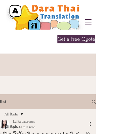
Get a Free Quote
Give me a call
0452 646 956
Post
All Posts
Lalita Lawrence
All Posts
Jun 4
1 min read