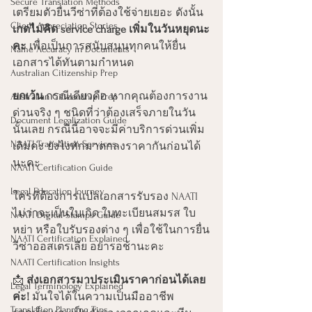
Secure Translation Methods
เตรียมตัวยื่นวีซ่าที่ต้องใช้จ่ายเยอะ ดังนั้น 
Client Appreciation Stories
เกดไม่คิด service charge เพิ่มในวันหยุดนะ
คะ
 เพื่อเป็นการสนับสนุนทุกคนให้ยื่น
Name Accuracy in Documents
เอกสารได้ทันตามกำหนด
Australian Citizenship Prep
ยกเว้น
 กรณีเดียวคือ หากคุณต้องการงาน
Australian Citizenship Prep
ด่วนจริง ๆ ชนิดที่ว่าต้องเสร็จภายในวัน
Document Legalization Guide
นั้นเลย กรณีนี้อาจจะมีค่าบริการด่วนเพิ่ม
NAATI Translation Services
เติมค่ะ ยังไงทักมาตกลงราคากันก่อนได้
นะคะ
NAATI Certification Guide
Legal Education Journey
ใครที่ต้องการแปลเอกสารรับรอง NAATI 
ไม่ว่าจะเป็นใบเกิด ใบทะเบียนสมรส ใบ
NAATI Digital Stamps Guide
หย่า หรือใบรับรองต่าง ๆ เพื่อใช้ในการยื่น
NAATI Certification Explained
วีซ่าออสเตรเลีย อย่ารอช้านะคะ
NAATI Certification Insights
📩 
ส่งเอกสารมาประเมินราคาก่อนได้เลย
Legal Terminology Explained
ค่ะ!
 มั่นใจได้ในความเป็นมืออาชีพ 
Translation Planning Tips