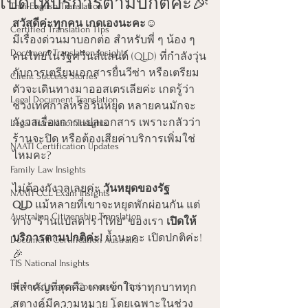
เปิดให้บริการตามปกติค่ะ🎉
Thai-English Translation
สวัสดีค่ะทุกคน เกดเองนะคะ☺️
Certified Translation Tips
มีเรื่องด่วนมาบอกต่อ สำหรับพี่ ๆ น้อง ๆ 
Document Translation Insights
คนไทยในรัฐควีนส์แลนด์ (QLD) ที่กำลังวุ่น
กับการเตรียมเอกสารยื่นวีซ่า หรือเตรียม
Client Success Stories
ตัวจะเดินทางมาออสเตรเลียค่ะ เกดรู้ว่า
Legal Document Translation
ช่วงเทศกาลหรือวันหยุด หลายคนมักจะ
กังวลเรื่องการแปลเอกสาร เพราะกลัวว่า
Legal Translation Insights
ร้านจะปิด หรือต้องเสียค่าบริการเพิ่มใช่
NAATI Certification Updates
ไหมคะ?
Family Law Insights
ไม่ต้องกังวลเลยค่ะ 
วันหยุดของรัฐ 
NAATI CCL Exam Insights
QLD
 แม้หลายที่เขาจะหยุดพักผ่อนกัน แต่
Australian Citizenship Translation
ทาง "ร้านแปลดาราไทย" ของเรา 
เปิดให้
บริการตามปกติค่ะ!
 ย้ำนะคะ เปิดปกติค่ะ!
Document Certification Australia
🎉
TIS National Insights
Driver's License Conversion Tips
ที่สำคัญที่สุดคือ เกดเข้าใจว่าทุกบาททุก
สตางค์มีความหมาย โดยเฉพาะในช่วง