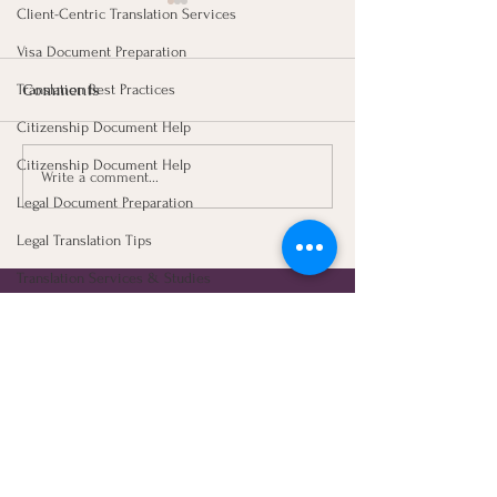
Client-Centric Translation Services
Visa Document Preparation
Comments
Translation Best Practices
Citizenship Document Help
Citizenship Document Help
Write a comment...
อยากได้งานแปลด่วนจี๋? แค่
อัปเดตขั้นตอนส่ง
Legal Document Preparation
เตรียม 3 สิ่งนี้ ให้พร้อม งาน
ดาราไทยฯ" ปี 2
Legal Translation Tips
เสร็จไวทันใจแน่นอนค่ะ! ⚡
รวดเร็ว ทันใจ เห
📄
ค่ะ 📄
Translation Services & Studies
Let's Connect
Certified Translation Essentials
Visa Application Preparation
First Name
Last Name
Document Translation Essentials
NAATI Certification Insights
Email
Phone
legal Education journey