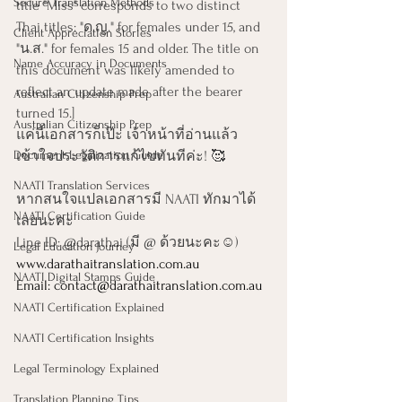
Secure Translation Methods
title "Miss" corresponds to two distinct 
Thai titles: "ด.ญ." for females under 15, and 
Client Appreciation Stories
"น.ส." for females 15 and older. The title on 
Name Accuracy in Documents
this document was likely amended to 
reflect an update made after the bearer 
Australian Citizenship Prep
turned 15.]
Australian Citizenship Prep
แค่นี้เอกสารก็เป๊ะ เจ้าหน้าที่อ่านแล้ว
Document Legalization Guide
เข้าใจประวัติการแก้ไขทันทีค่ะ! 🥰
NAATI Translation Services
หากสนใจแปลเอกสารมี NAATI ทักมาได้
NAATI Certification Guide
เลยนะคะ
Line ID: @darathai (มี @ ด้วยนะคะ☺️)
Legal Education Journey
www.darathaitranslation.com.au
NAATI Digital Stamps Guide
Email: 
contact@darathaitranslation.com.au
NAATI Certification Explained
NAATI Certification Insights
Legal Terminology Explained
Translation Planning Tips