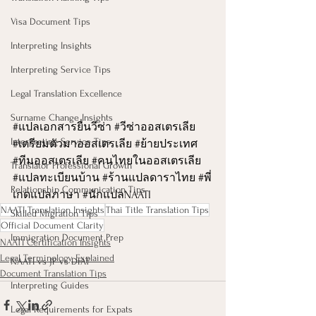
Visa Document Tips
Interpreting Insights
Interpreting Service Tips
Legal Translation Excellence
Surname Change Insights
#แปลเอกสารย
ื่นวีซ่า 
#ว
ีซ่าออสเตรเลีย 
Interpreting Service Tips
#เตร
ียมตัวมาออสเตรเลีย 
#ย
้ายประเทศ 
#ท
ีมออสเตรเลีย 
#คนไทยในออสเตรเล
ีย 
Translator Professional Growth
#แปลทะเบ
ียนบ้าน 
#ร
้านแปลดาราไทย 
#พ
Relationship Communication Tips
เกดแปลภาษา 
#น
ักแปลNAATI
NAATI Translation Insights
Thai Title Translation Tips
Skilled Migration Tips
Official Document Clarity
Immigration Document Prep
NAATI Certification Insights
Legal Terminology Explained
NAATI vs JP vs DFAT
Document Translation Tips
Interpreting Guides
Legal Requirements for Expats