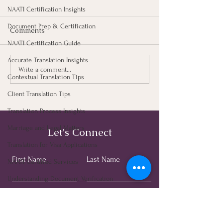
NAATI Certification Insights
Document Prep & Certification
Comments
NAATI Certification Guide
Accurate Translation Insights
Write a comment...
เพิ่งผ่านช่วงปฐมนิเทศ
⚡ วิธีสั่งงานแป
Contextual Translation Tips
(Orientation) สำหรับการ
ให้ได้คิวไว ได้งาน
Client Translation Tips
เรียนหลักสูตร Juris Doctor
Translation Process Insights
Marriage and Legal Matters
Let's Connect
Translation for Visa Applications
First Name
Last Name
NAATI Certified Services
Understanding Document Verification
Agency Communication Tips
Email
Phone
Thai Community in Australia