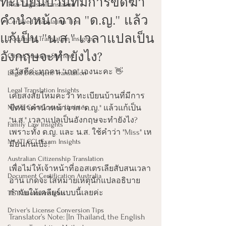
ทะเบียนบ้านที่มีการขีดฆ่า
Thai-English Translation
คำนำหน้าจาก "ด.ญ." แล้ว
Certified Translation Tips
แก้เป็น "น.ส." เวลาแปลเป็น
Document Translation Insights
อังกฤษจะทำยังไง?
Client Success Stories
สวัสดีค่ะทุกคน "เกด" เองนะคะ 👋
Legal Document Translation
Legal Translation Insights
เคยสงสัยไหมคะว่า ทะเบียนบ้านที่มีการ
NAATI Certification Updates
ขีดฆ่าคำนำหน้าจาก "ด.ญ." แล้วแก้เป็น 
"น.ส." เวลาแปลเป็นอังกฤษจะทำยังไง? 
Family Law Insights
เพราะทั้ง ด.ญ. และ น.ส. ใช้คำว่า "Miss" เห
NAATI CCL Exam Insights
มือนกันเป๊ะ!
Australian Citizenship Translation
เพื่อไม่ให้เจ้าหน้าที่ออสเตรเลียสับสนเวลา
Document Certification Australia
อ่าน เกดจะใส่หมายเหตุนักแปลอธิบาย
กำกับให้เคลียร์แบบนี้เลยค่ะ
TIS National Insights
Driver's License Conversion Tips
Translator’s Note: [In Thailand, the English 