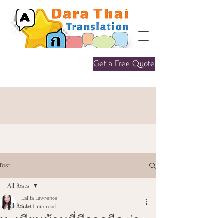
Get a Free Quote
Give me a call
0452 646 956
Post
All Posts
Lalita Lawrence
All Posts
Jul 4
1 min read