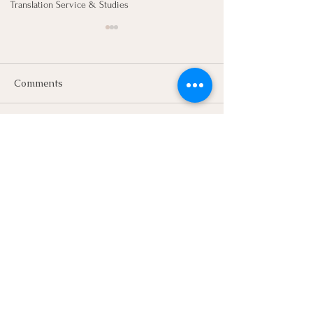
Translation Service & Studies
Comments
Write a comment...
พลังใจที่ยิ่งใหญ่ที่สุดของคน
"ศาลแจ้งว่าข้อมูล
ทำงาน... ขอบคุณจากหัวใจ
วันนี้หนูได้ Gran
ค่ะ 💖🙏
ค่ะ" ความภูมิใจสูงสุดของ
คนทำงานแปลอย่
ค่ะ ❤️⚖️
Let's Connect
First Name
Last Name