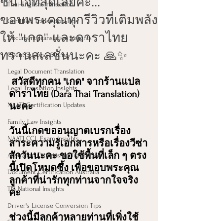
ชื่นใจที่สุดเลยค่ะ...
Thai-English Translation
ขอบพระคุณทุกรีวิวที่เติมพลัง
Certified Translation Tips
ให้ "เกด" และดาราไทย
Document Translation Insights
ทรานสเลชั่นนะคะ 🙏✨
Client Success Stories
Legal Document Translation
 สวัสดีทุกคน "เกด" จากร้านแปล
Legal Translation Insights
ดาราไทย (Dara Thai Translation) 
NAATI Certification Updates
นะคะ
Family Law Insights
วันนี้เกดขออนุญาตเบรกเรื่อง
NAATI CCL Exam Insights
สาระความรู้เอกสารหรือเรื่องวีซ่า
สักวันนะคะ ขอใช้พื้นที่เล็ก ๆ ตรง
Australian Citizenship Translation
นี้เปิดโหมดซึ้ง เพื่อขอบพระคุณ
Document Certification Australia
ลูกค้าที่น่ารักทุกท่านจากใจจริง
TIS National Insights
ค่ะ
Driver's License Conversion Tips
ช่วงนี้มีลูกค้าหลายท่านที่เพิ่งใช้