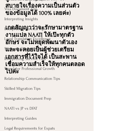
สบายใจเรื่องความเป็นส่วนตัว
Visa Document Tips
ของข้อมูลได้ 100% เลยค่ะ)
Interpreting Insights
เกดสัญญาว่าจะรักษามาตรฐาน
Interpreting Service Tips
งานแปล NAATI ให้เป๊ะทุกตัว
Legal Translation Excellence
อักษร จะไม่หยุดพัฒนาตัวเอง 
Surname Change Insights
และจะคอยเป็นผู้ช่วยเตรียม
เอกสารที่ไว้ใจได้ เป็นสะพาน
Interpreting Service Tips
เชื่อมความสำเร็จให้ทุกคนตลอด
Translator Professional Growth
ไปค่ะ
Relationship Communication Tips
Skilled Migration Tips
Immigration Document Prep
NAATI vs JP vs DFAT
Interpreting Guides
Legal Requirements for Expats