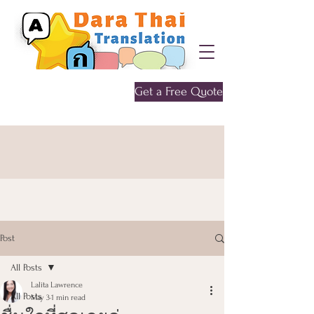
Get a Free Quote
Give me a call
0452 646 956
Post
All Posts
Lalita Lawrence
All Posts
May 3
1 min read