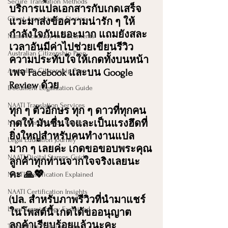
Secure Translation Methods
บริการแปลเอกสารกับเกดเสร็จ 
Client Appreciation Stories
แวะมาส่งข้อความน่ารัก ๆ ให้
กำลังใจกันเยอะมาก แถมยังสละ
Name Accuracy in Documents
เวลาอันมีค่าไปช่วยเขียนรีวิว
Australian Citizenship Prep
ความประทับใจให้เกดทั้งบนหน้า
Australian Citizenship Prep
เพจ Facebook และบน Google 
Review ด้วย
Document Legalization Guide
NAATI Translation Services
ทุก ๆ ตัวอักษร ทุก ๆ ดาวที่ทุกคน
กดให้ มันชื่นใจและเป็นแรงฮึดที่
NAATI Certification Guide
ยิ่งใหญ่สำหรับคนทำงานแปล
Legal Education Journey
มาก ๆ เลยค่ะ เกดขอขอบพระคุณ
NAATI Digital Stamps Guide
ลูกค้าทุกท่านจากใจจริงเลยนะ
คะ 🙏💖
NAATI Certification Explained
NAATI Certification Insights
(ปล. สำหรับภาพรีวิวที่นำมาแชร์
Legal Terminology Explained
ในโพสต์นี้ เกดได้ขออนุญาต
ลูกค้าเรียบร้อยแล้วนะคะ 
Translation Planning Tips