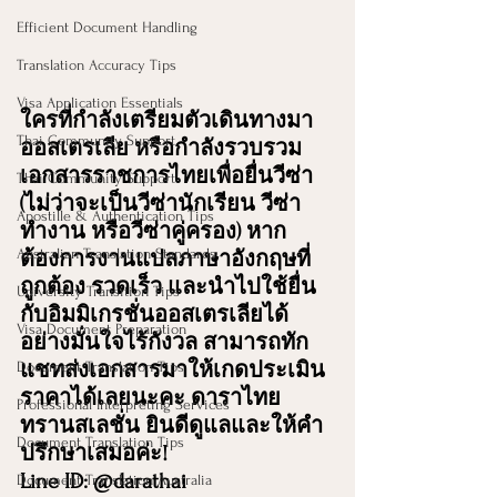
Efficient Document Handling
Translation Accuracy Tips
Visa Application Essentials
ใครที่กำลังเตรียมตัวเดินทางมา
Thai Community Support
ออสเตรเลีย หรือกำลังรวบรวม
เอกสารราชการไทยเพื่อยื่นวีซ่า 
Thai Community Support
(ไม่ว่าจะเป็นวีซ่านักเรียน วีซ่า
Apostille & Authentication Tips
ทำงาน หรือวีซ่าคู่ครอง) หาก
Australian Translation Standards
ต้องการงานแปลภาษาอังกฤษที่
ถูกต้อง รวดเร็ว และนำไปใช้ยื่น
University Transition Tips
กับอิมมิเกรชั่นออสเตรเลียได้
Visa Document Preparation
อย่างมั่นใจไร้กังวล สามารถทัก
Document Translation Tips
แชทส่งเอกสารมาให้เกดประเมิน
ราคาได้เลยนะคะ ดาราไทย 
Professional Interpreting Services
ทรานสเลชั่น ยินดีดูแลและให้คำ
Document Translation Tips
ปรึกษาเสมอค่ะ!
Line ID: @darathai
Document Translation Australia