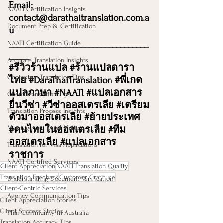
Email: 
NAATI Certification Insights
contact@darathaitranslation.com.a
Document Prep & Certification
u
___________________________________
NAATI Certification Guide
_____
Accurate Translation Insights
#ร
ีวิวร้านแปล 
#ร
้านแปลดารา
Contextual Translation Tips
ไทย 
#DaraThaiTranslation
#พ
ี่เกด
แปลภาษา 
#NAATI
#แปลเอกสาร
Client Translation Tips
ย
ื่นวีซ่า 
#ว
ีซ่าออสเตรเลีย 
#เตร
ียม
Translation Process Insights
ตัวมาออสเตรเลีย 
#ย
้ายประเทศ 
Marriage and Legal Matters
#คนไทยในออสเตรเล
ีย 
#ท
ีม
ออสเตรเลีย 
#แปลเอกสาร
Translation for Visa Applications
ราชการ
NAATI Certified Services
Client Appreciation
NAATI Translation Quality
Translation Feedback
Customer Gratitude
Understanding Document Verification
Client-Centric Services
Agency Communication Tips
Client Appreciation Stories
Client Success Stories
Thai Community in Australia
Translation Accuracy Tips