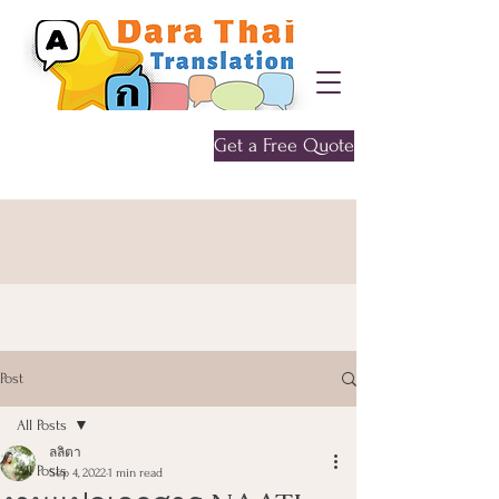
Get a Free Quote
Give me a call
0452 646 956
Post
All Posts
ลลิตา
All Posts
Sep 4, 2022
1 min read