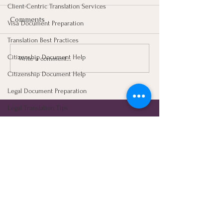
Client-Centric Translation Services
Comments
Visa Document Preparation
Translation Best Practices
Citizenship Document Help
Write a comment...
🔍 ไขข้อข้องใจ... "ตรา
ที่เค้าเรียกกันว่า
เอกสารแบบมี N
Citizenship Document Help
ประทับ NAATI" แบบดิจิทัล
สำหรับเอกสารสมั
มีข้อมูลอะไรระบุไว้บ้าง? มา
Legal Document Preparation
หรือซิติเซ่นมันค
ดูกันค่ะ 🇦🇺✨
Legal Translation Tips
รอ?
Let's Connect
Translation Services & Studies
Certified Translation Essentials
First Name
Last Name
Visa Application Preparation
Document Translation Essentials
Email
Phone
NAATI Certification Insights
legal Education journey