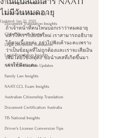
งานแปลเอกสาร NAATI
Thai-English Translation
ไม่มีวันหมดอายุ
Certified Translation Tips
Updated:
Jan 22, 2025
Document Translation Insights
ถ้าเจ้าหน้าที่คนไหนบอกเราว่าหมดอายุ
Client Success Stories
แล้วให้เราไปแปลใหม่ เราสามารถอธิบาย
ได้ตามนี้เลยค่ะ อย่าไปฟังเค้านะคะเพราะ
Legal Document Translation
ว่าเป็นข้อมูลที่ไม่ถูกต้องและเราจะเสียเงิน
Legal Translation Insights
เพิ่มโดยใช่เหตุค่ะ ขอนำเคสที่เกิดขึ้นมา
เล่าให้ฟังนะคะ
NAATI Certification Updates
Family Law Insights
NAATI CCL Exam Insights
Australian Citizenship Translation
Document Certification Australia
TIS National Insights
Driver's License Conversion Tips