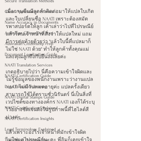
Secure Translation Methods
เมื่อวานซืนมีลูกค้าติดต่อมาให้แปลใบเกิด
Client Appreciation Stories
และใบเปลี่ยนชื่อ NAATI เพราะต้องสมัต
Name Accuracy in Documents
รพาสปอร์ตให้ลูก เค้าเล่าว่าไปที่ไปรษณีย์
Australian Citizenship Prep
แล้วโดนเจ้าหน้าที่สั่งว่าให้แปลใหม่ แถม
มีการต่อท้ายด้วยว่า "แล้วใบนี้ที่แปลมาก็
Australian Citizenship Prep
ไม่ใช่ NAATI ด้วย" ทำให้ลูกค้าทั้งคุณแม่
Document Legalization Guide
และคุณลูกถึงกับยืนงงเลยค่ะ
NAATI Translation Services
เกดอธิบายไปว่า นี่คือความเข้าใจผิดและ
NAATI Certification Guide
ไม่รู้ข้อมูลของพนักงานเพราะว่างานแปล 
Legal Education Journey
NAATI ไม่มีวันหมดอายุค่ะ แปลครั้งเดียว
สามารถใช้ได้ตราบชั่วนิรันดร์ นี่เป็นสิ่งที่
NAATI Digital Stamps Guide
เวปไซต์ของทางองค์กร NAATI เองก็ได้ระบุ
NAATI Certification Explained
ไว้อย่างชัดเจนดังในรูปภาพนี้ที่ไฮไลต์สี
ม่วงค่ะ
NAATI Certification Insights
Legal Terminology Explained
แล้วเพราะอะไรเจ้าหน้าที่มักเข้าใจผิด 
ไม่ใช่แค่ไปรษณีย์นะคะ พี่อิมก็เคยเข้าใจ
Translation Planning Tips