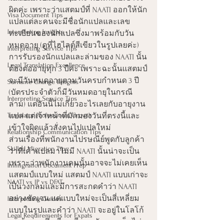
ผิดค่ะ เพราะว่าแสตมป์ที่ NAATI ออกให้นัก
Visa Document Tips
แปลแต่ละคนจะมีชื่อนักแปลและเลข
Interpreting Insights
ทะเบียนของนักแปลซึ่งมาพร้อมกับวัน
หมดอายุ (ดูที่ไฮไลต์สีเขียวในรูปเลยค่ะ) 
Interpreting Service Tips
การรับรองนักแปลและล่ามของ NAATI นั้น
Legal Translation Excellence
ต้องต่ออายุทุก 3 ปีค่ะ เพราะฉะนั้นแสตมป์
จะมีวันหมดอายุตามวันครบกำหนด 3 ปี 
Surname Change Insights
(บัตรประจำตัวก็มีวันหมดอายุในกรณี
Interpreting Service Tips
ล่าม) แต่อันนี้ไม่เกี่ยวอะไรเลยกับอายุงาน
Translator Professional Growth
แปล แต่เจ้าหน้าที่มักมองวันที่ตรงนี้และ
เข้าใจผิดแล้วสั่งคนไปแปลใหม่
Relationship Communication Tips
ส่วนเรื่องที่พนักงานไปรษณีย์พูดกับลูกค้า
Skilled Migration Tips
ว่าที่เค้าแปลมาไม่มี NAATI นั้นน่าจะเป็น
เพราะว่าพนักงานคนนั้นอาจจะไม่เคยเห็น
Immigration Document Prep
แสตมป์แบบใหม่ แสตมป์ NAATI แบบเก่าจะ
NAATI vs JP vs DFAT
เป็นวงกลมและมีการสะกดคำว่า NAATI 
อย่างชัดเจน แต่แบบใหม่จะเป็นสี่เหลี่ยม
Interpreting Guides
แบบในรูปและคำว่า NAATI จะอยู่ในโลโก้
Legal Requirements for Expats