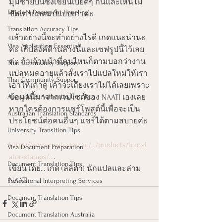
มุมซ้ายบนซึ่งเขียนเบียดๆ กันและเห็นไม่
Efficient Document Handling
ชัดเท่าแสตมป์แบบเก่าค่ะ
Translation Accuracy Tips
แล้วอย่างนี้จะทำอย่างไรดี เกดแนะนำนะ
Visa Application Essentials
คะ เก็บลิงค์ด้านล่างนี้และเซฟรูปนี้ไว้เลย
ค่ะ ถ้าเจ้าหน้าที่คนไหนก็ตามบอกว่างาน
Thai Community Support
แปลหมดอายุแล้วสั่งเราไปแปลใหม่ให้เรา
Thai Community Support
เอาให้เค้าดู เค้าจะเถียงเราไม่ได้เลยเพราะ
Apostille & Authentication Tips
ข้อมูลนี้มาจากเวปไซต์ของ NAATI เองเลย 
หากใครต้องการแชร์โพสต์นี้เพื่อจะเป็น
Australian Translation Standards
ประโยชน์ต่อคนอื่นๆ แชร์ได้ตามสบายค่ะ
University Transition Tips
https://www.naati.com.au/.../products/transl
Visa Document Preparation
ator-stamps/...
.
Document Translation Tips
เขียนโดย... เกด (ลลิตา) นักแปลและล่าม 
NAATI
Professional Interpreting Services
Document Translation Tips
Document Translation Australia