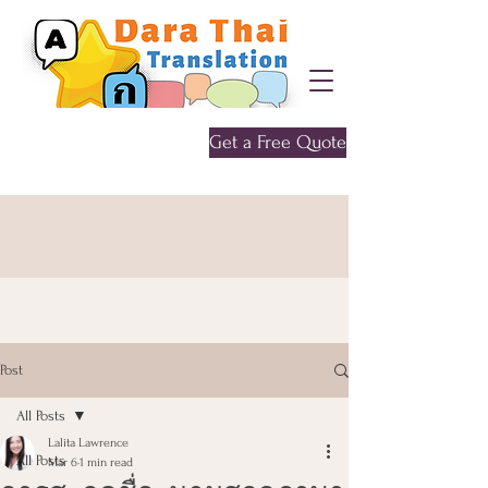
Get a Free Quote
Give me a call
0452 646 956
Post
All Posts
Lalita Lawrence
All Posts
Mar 6
1 min read