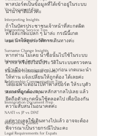
พาสปอร์ตเป็นข้อมูลที่ได้เข้าอยู่ในระบบ
Visa Document Tips
นานาชาติแล้วค่ะ
Interpreting Insights
ถ้าในบัตรประชาชนเจ้าหน้าที่สะกดผิด 
Interpreting Service Tips
หรือสะกดแปลก ๆ มาล่ะ กรณีนี้เกด
Legal Translation Excellence
แนะนำให้ดูประวัติการเดินทางค่ะ
Surname Change Insights
หากท่าน ไม่เคย นำชื่อนั้นไปใช้ในระบบ
Interpreting Service Tips
สากล หรือยังไม่มีประวัติในระบบตรวจคน
เข้าเมือง (Immigration) มาก่อน เกดแนะนำ
Translator Professional Growth
ให้ท่าน แจ้งเปลี่ยนให้ถูกต้อง ได้เลยค่ะ 
Relationship Communication Tips
โดยเฉพาะตอนไปทำพาสปอร์ต ให้ระบุตัว
สะกดที่ถูกต้องตามหลักสากลไปเลย แล้ว
Skilled Migration Tips
ยึดถือตัวสะกดนั้นใช้ตลอดไป เพื่อป้องกัน
Immigration Document Prep
ความสับสนในอนาคตค่ะ
NAATI vs JP vs DFAT
แต่หากเคยใช้เดินทางไปแล้ว อาจจะต้อง
Interpreting Guides
พิจารณาเป็นรายกรณีไปนะคะ
Legal Requirements for Expats