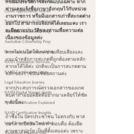
Secure Translation Methods
กรณีมีประวัติการสะกดแบบเฉพาะ หาก
ท่านเคยแจ้งชื่อภาษาอังกฤษไว้กับหน่วย
Client Appreciation Stories
งานราชการ หรือมีเอกสารเก่าที่สะกดต่าง
Name Accuracy in Documents
ออกไป สามารถแจ้งเกดได้เลยนะคะ เรา
จะยึดตามประวัติของท่านเพื่อความต่อ
Australian Citizenship Prep
เนื่องของข้อมูลค่ะ
Australian Citizenship Prep
Document Legalization Guide
หากไม่แน่ใจ ให้เกดช่วยเทียบเสียงและ
แนะนำหลักการสะกดที่ถูกต้องตามหลัก
NAATI Translation Services
สากลให้ได้ค่ะ ปกติจะเป็นการสะกดตาม
NAATI Certification Guide
หลักของราชบัณฑิตยสถานค่ะ
Legal Education Journey
จากประสบการณ์ตรวจเอกสารของเกด 
NAATI Digital Stamps Guide
พบคำถามยอดฮิตที่อยากมาเคลียร์ให้ชัด 
ๆ ดังนี้ค่ะ
NAATI Certification Explained
NAATI Certification Insights
ถ้าชื่อใน บัตรประชาชน ไม่ตรงกับ พาส
Legal Terminology Explained
ปอร์ต จะยึดอันไหน คำตอบคือ ต้องยึด
ตามพาสปอร์ต เป็นที่ตั้งเสมอค่ะ เพราะ
Translation Planning Tips