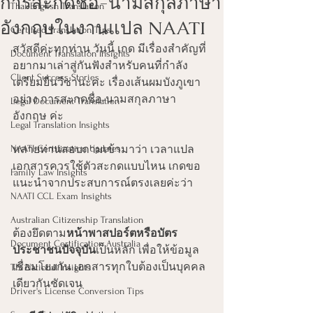
การสะกดชื่อ-นามสกุลภาษา
Thai-English Translation
อังกฤษในงานแปล NAATI
Certified Translation Tips
สวัสดีค่ะทุกท่าน วันนี้ เกด มีเรื่องสำคัญที่
Document Translation Insights
อยากมาเล่าสู่กันฟังสำหรับคนที่กำลัง
Client Success Stories
เตรียมยื่นวีซ่านะคะ เรื่องเส้นผมบังภูเขา
อย่าง การสะกดชื่อ-นามสกุลภาษา
Legal Document Translation
อังกฤษ ค่ะ
Legal Translation Insights
NAATI Certification Updates
หลายท่านสอบถามเข้ามาว่า เวลาแปล
เอกสารควรใช้ตัวสะกดแบบไหน เกดขอ
Family Law Insights
แนะนำจากประสบการณ์ตรงเลยค่ะว่า
NAATI CCL Exam Insights
Australian Citizenship Translation
ต้องยึดตาม
หน้าพาสปอร์ตหรือบัตร
Document Certification Australia
ประชาชนปัจจุบัน
เป็นหลัก เพื่อให้ข้อมูล
เชื่อมโยงกัน เอกสารทุกใบต้องเป็นบุคคล
TIS National Insights
เดียวกันชัดเจน
Driver's License Conversion Tips