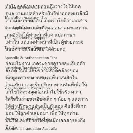
ทำไมลูกค้าหลายท่านถึงวางใจให้เกด
Efficient Document Handling
ดูแล งานแปลสำหรับยื่นวีซ่าออสเตรเลียมี
Translation Accuracy Tips
ความละเอียดอ่อน เกดเข้าใจดีว่าเอกสาร
Visa Application Essentials
ทุกแผ่นมีความสำคัญต่ออนาคตของท่าน 
เกดจึงไม่ได้ทำหน้าที่แค่ แปลภาษา 
Thai Community Support
เท่านั้น แต่เกดทำหน้าที่เป็น ผู้ช่วยตรวจ
Thai Community Support
สอบความเรียบร้อย ให้ด้วยค่ะ
Apostille & Authentication Tips
ก่อนเริ่มงาน เกดจะช่วยดูรายละเอียดตัว
Australian Translation Standards
สะกด วันที่ และความสอดคล้องของ
ข้อมูลต่าง ๆ หากพบจุดที่น่าสงสัยใน
University Transition Tips
ต้นฉบับ เกดจะรีบปรึกษาท่านทันทีเพื่อให้
Visa Document Preparation
แก้ไขได้ตรงจุดก่อนนำไปใช้จริง ความ
Document Translation Tips
ใส่ใจในรายละเอียดเล็ก ๆ น้อย ๆ และการ
ให้คำปรึกษาอย่างเป็นกันเอง คือสิ่งที่เกด
Professional Interpreting Services
มอบให้ลูกค้าเสมอมา เพื่อให้ทุกท่าน
Document Translation Tips
มั่นใจและสบายใจที่สุดเมื่อเอกสารส่งถึง
มือค่ะ
Document Translation Australia